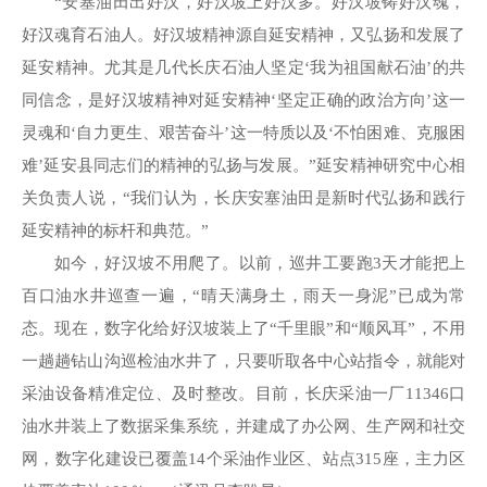
“安塞油田出好汉，好汉坡上好汉多。好汉坡铸好汉魂，
好汉魂育石油人。好汉坡精神源自延安精神，又弘扬和发展了
延安精神。尤其是几代长庆石油人坚定‘我为祖国献石油’的共
同信念，是好汉坡精神对延安精神‘坚定正确的政治方向’这一
灵魂和‘自力更生、艰苦奋斗’这一特质以及‘不怕困难、克服困
难’延安县同志们的精神的弘扬与发展。”延安精神研究中心相
关负责人说，“我们认为，长庆安塞油田是新时代弘扬和践行
延安精神的标杆和典范。”
如今，好汉坡不用爬了。以前，巡井工要跑3天才能把上
百口油水井巡查一遍，“晴天满身土，雨天一身泥”已成为常
态。现在，数字化给好汉坡装上了“千里眼”和“顺风耳”，不用
一趟趟钻山沟巡检油水井了，只要听取各中心站指令，就能对
采油设备精准定位、及时整改。目前，长庆采油一厂11346口
油水井装上了数据采集系统，并建成了办公网、生产网和社交
网，数字化建设已覆盖14个采油作业区、站点315座，主力区