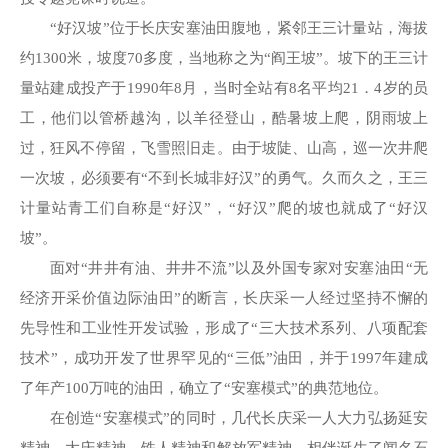
“好汉坡”位于长庆安塞油田腹地，紧邻王三计量站，海拔
约1300米，坡度70多度，当地称之为“阎王坡”。坡下的王三计
量站建成投产于1990年8月，当时全站有8名平均21．4岁的员
工，他们以管桥越沟，以羊径登山，酷暑坡上爬，阴雨坡上
过，狂风不停留，飞雪照旧走。由于坡陡、山高，巡一次井爬
一次坡，必须要有“不到长城非好汉”的勇气。久而久之，王三
计量站青工们自称是“好汉”，“好汉”爬的坡也就成了“好汉
坡”。
面对“井井有油、井井不流”以及外国专家对安塞油田“无
经济开采价值边际油田”的断言，长庆采一人经过坚持不懈的
先导性和工业性开发试验，形成了“三大技术系列、八项配套
技术”，成功开发了世界罕见的“三低”油田，并于1997年建成
了年产100万吨的油田，确立了“安塞模式”的典范地位。
在创造“安塞模式”的同时，几代长庆采一人大力弘扬延安
精神、大庆精神、铁人精神和解放军精神，相伴诞生了闻名石